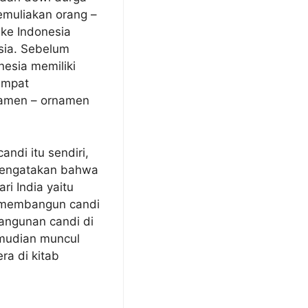
emuliakan orang –
ke Indonesia
sia. Sebelum
esia memiliki
empat
namen – ornamen
andi itu sendiri,
 mengatakan bahwa
ri India yaitu
k membangun candi
bangunan candi di
emudian muncul
ra di kitab