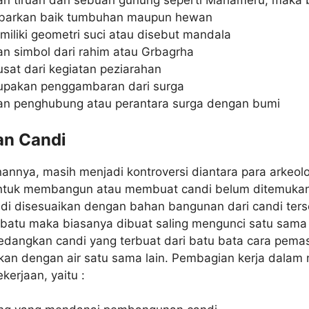
n tiruan dari sebuah gunung seperti Mahameru, maka
arkan baik tumbuhan maupun hewan
iliki geometri suci atau disebut mandala
n simbol dari rahim atau Grbagrha
sat dari kegiatan peziarahan
upakan penggambaran dari surga
n penghubung atau perantara surga dengan bumi
n Candi
nya, masih menjadi kontroversi diantara para arkeolo
ntuk membangun atau membuat candi belum ditemukan
i disesuaikan dengan bahan bangunan dari candi ters
i batu maka biasanya dibuat saling mengunci satu sama 
edangkan candi yang terbuat dari batu bata cara pem
an dengan air satu sama lain. Pembagian kerja dala
kerjaan, yaitu :