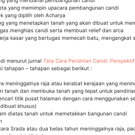
ng yang mendanai pembangunan candi
eta yang memimpin upacara pembangunan candi
ek yang dipilih oleh Acharya
ng yang menetapkan tanah yang akan dibuat untuk me
gas menghias candi serta membuat relief dan arca
kerja kasar yang bertugas memecah batu, mengangkat s
i menurut jurnal
Tata Cara Pendirian Candi: Perspekti
i tahapan – tahapan sebagai berikut :
wa meninggalnya raja atau kerabat kerajaan yang menin
an tanah dan membuka tanah yang tepat untuk pendiria
ncari titik pusat halaman dengan cara menggunakan 
 dibuat khusus)
am diatas tanah untuk memetakkan bangunan candi
h
ara Srada atau dua belas tahun meninggalnya raja, pad