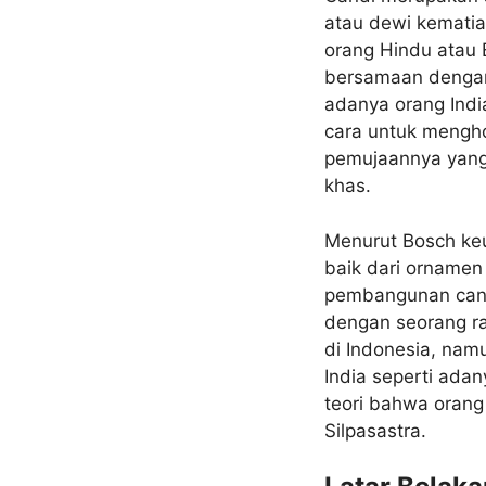
atau dewi kematia
orang Hindu atau
bersamaan dengan
adanya orang Indi
cara untuk mengho
pemujaannya yang 
khas.
Menurut Bosch keun
baik dari orname
pembangunan candi 
dengan seorang ra
di Indonesia, nam
India seperti ada
teori bahwa orang
Silpasastra.