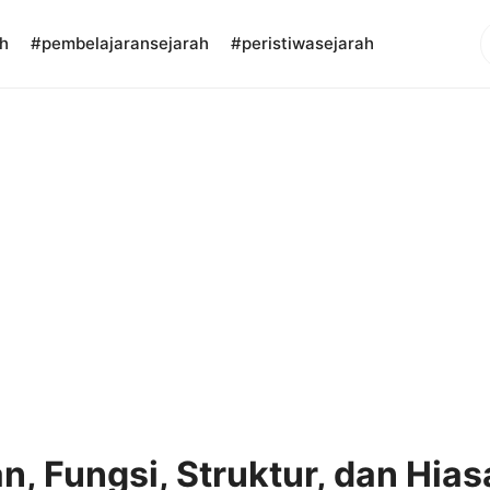
S
h
#pembelajaransejarah
#peristiwasejarah
n, Fungsi, Struktur, dan Hia