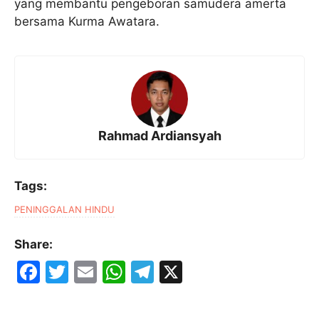
yang membantu pengeboran samudera amerta
bersama Kurma Awatara.
Rahmad Ardiansyah
Tags:
PENINGGALAN HINDU
Share:
F
T
E
W
T
X
a
w
m
h
el
c
itt
ai
at
e