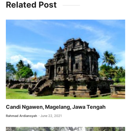
Related Post
e
er
l
s
gr
b
A
a
o
p
m
o
p
k
Candi Ngawen, Magelang, Jawa Tengah
Rahmad Ardiansyah
June 22, 2021