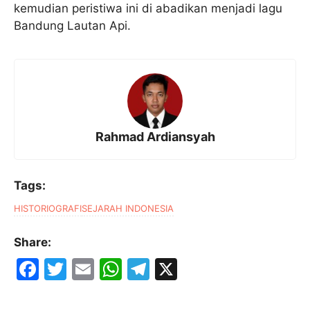
kemudian peristiwa ini di abadikan menjadi lagu
Bandung Lautan Api.
Rahmad Ardiansyah
Tags:
HISTORIOGRAFI
SEJARAH INDONESIA
Share:
F
T
E
W
T
X
a
w
m
h
el