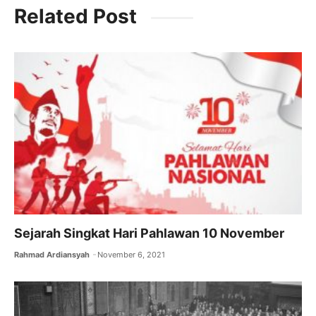
c
itt
ai
at
e
Related Post
e
er
l
s
gr
b
A
a
o
p
m
o
p
k
Sejarah Singkat Hari Pahlawan 10 November
Rahmad Ardiansyah
November 6, 2021