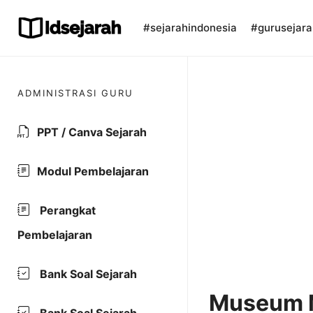
Skip
to
#sejarahindonesia
#gurusejara
content
ADMINISTRASI GURU
PPT / Canva Sejarah
Modul Pembelajaran
Perangkat
Pembelajaran
Bank Soal Sejarah
Museum M