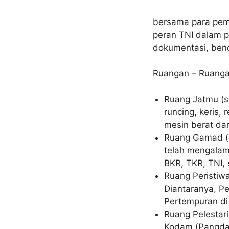
bersama para pem
peran TNI dalam p
dokumentasi, bend
Ruangan – Ruanga
Ruang Jatmu (s
runcing, keris,
mesin berat dan
Ruang Gamad (s
telah mengalam
BKR, TKR, TNI, 
Ruang Peristiwa
Diantaranya, P
Pertempuran di
Ruang Pelestar
Kodam (Pangda