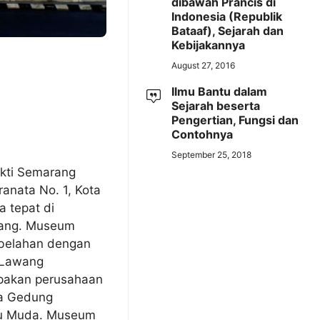
dibawah Prancis di
Indonesia (Republik
Bataaf), Sejarah dan
Kebijakannya
August 27, 2016
Ilmu Bantu dalam
Sejarah beserta
Pengertian, Fungsi dan
Contohnya
September 25, 2018
kti Semarang
pranata No. 1, Kota
 tepat di
rang. Museum
ebelahan dengan
 Lawang
pakan perusahaan
uga Gedung
gu Muda. Museum