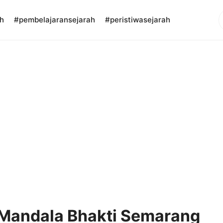
S
h
#pembelajaransejarah
#peristiwasejarah
andala Bhakti Semarang