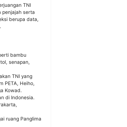
erjuangan TNI
penjajah serta
ksi berupa data,
.
perti bambu
tol, senapan,
akan TNI yang
m PETA, Heiho,
gga Kowad.
n di Indonesia.
akarta,
ai ruang Panglima