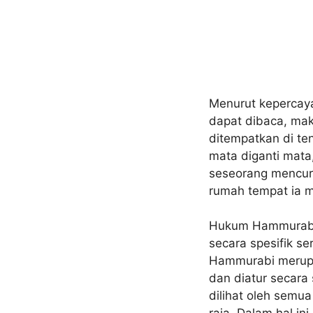
Menurut kepercay
dapat dibaca, maka
ditempatkan di te
mata diganti mata,
seseorang mencuri
rumah tempat ia m
Hukum Hammurabi 
secara spesifik s
Hammurabi merupak
dan diatur secara
dilihat oleh semu