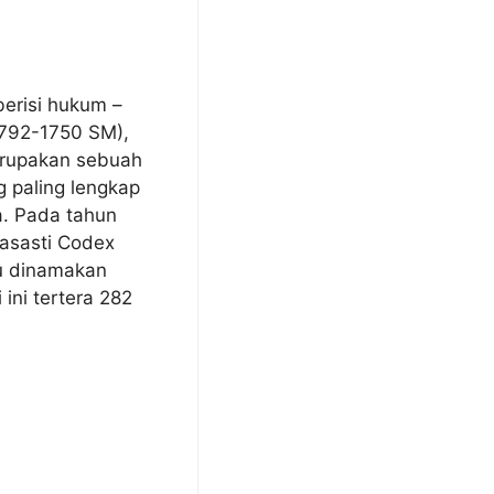
risi hukum –
792-1750 SM),
erupakan sebuah
g paling lengkap
. Pada tahun
asasti Codex
au dinamakan
ini tertera 282