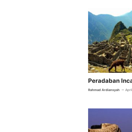
b
o
o
k
Peradaban Inc
Rahmad Ardiansyah
Apri