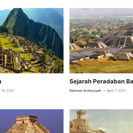
A
a
p
m
p
a
Sejarah Peradaban B
l 15, 2021
Rahmad Ardiansyah
April 7, 2021