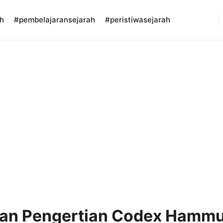
S
h
#pembelajaransejarah
#peristiwasejarah
dan Pengertian Codex Hammu