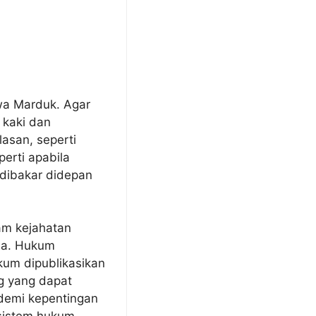
a Marduk. Agar
 kaki dan
asan, seperti
perti apabila
dibakar didepan
am kejahatan
la. Hukum
um dipublikasikan
g yang dapat
 demi kepentingan