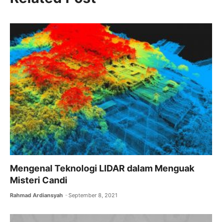
e
er
l
s
gr
b
A
a
o
p
m
o
p
k
Mengenal Teknologi LIDAR dalam Menguak
Misteri Candi
Rahmad Ardiansyah
September 8, 2021