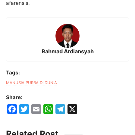
afarensis.
Rahmad Ardiansyah
Tags:
MANUSIA PURBA DI DUNIA
Share:
F
T
E
W
T
X
a
w
m
h
el
c
itt
ai
at
e
Related Post