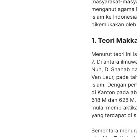
masyarakat-masya
menganut agama i
Islam ke Indonesi
dikemukakan oleh p
1. Teori Makk
Menurut teori ini 
7. Di antara ilmuw
Nuh, D. Shahab dan
Van Leur, pada ta
Islam. Dengan pe
di Kanton pada ab
618 M dan 628 M.
mulai mempraktika
yang terdapat di 
Sementara menurut