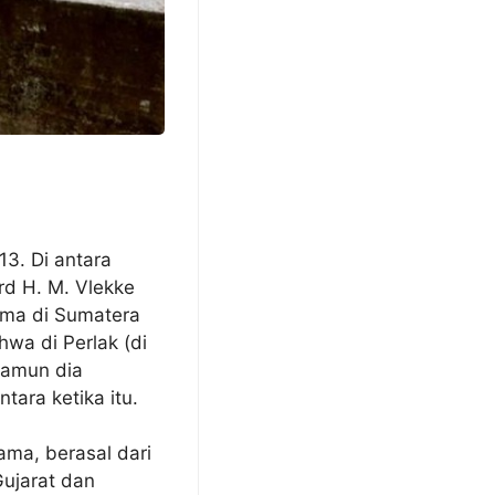
3. Di antara
rd H. M. Vlekke
ama di Sumatera
wa di Perlak (di
Namun dia
ara ketika itu.
ama, berasal dari
Gujarat dan