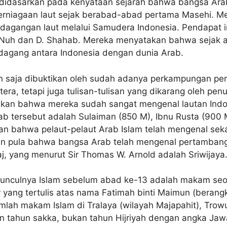
i didasarkan pada kenyataan sejarah bahwa bangsa Ara
rniagaan laut sejak berabad-abad pertama Masehi. Me
rdagangan laut melalui Samudera Indonesia. Pendapat i
n Nuh dan D. Shahab. Mereka menyatakan bahwa sejak 
 dagang antara Indonesia dengan dunia Arab.
n saja dibuktikan oleh sudah adanya perkampungan pe
era, tetapi juga tulisan-tulisan yang dikarang oleh penu
kan bahwa mereka sudah sangat mengenal lautan Indon
rab tersebut adalah Sulaiman (850 M), Ibnu Rusta (900
n bahwa pelaut-pelaut Arab Islam telah mengenal sekal
skan pula bahwa bangsa Arab telah mengenal pertamban
aj, yang menurut Sir Thomas W. Arnold adalah Sriwijaya
t munculnya Islam sebelum abad ke-13 adalah makam seo
 yang tertulis atas nama Fatimah binti Maimun (berang
mlah makam Islam di Tralaya (wilayah Majapahit), Trow
 tahun sakka, bukan tahun Hijriyah dengan angka Jaw