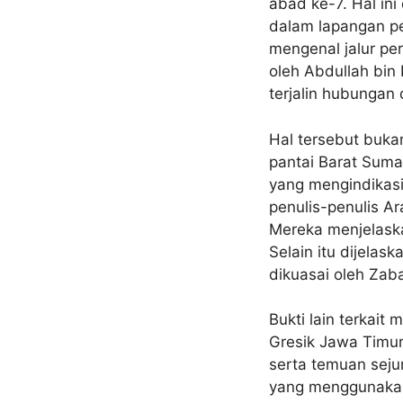
abad ke-7. Hal in
dalam lapangan pe
mengenal jalur pe
oleh Abdullah bi
terjalin hubungan
Hal tersebut buka
pantai Barat Sumat
yang mengindikasi
penulis-penulis A
Mereka menjelaska
Selain itu dijela
dikuasai oleh Zab
Bukti lain terkai
Gresik Jawa Timur
serta temuan seju
yang menggunakan