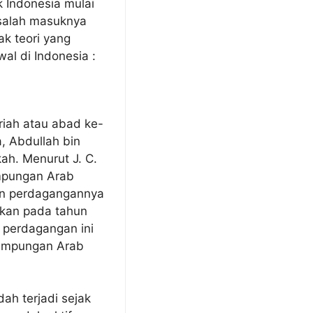
 Indonesia mulai
asalah masuknya
k teori yang
wal di Indonesia :
riah atau abad ke-
a, Abdullah bin
ah. Menurut J. C.
ampungan Arab
an perdagangannya
akan pada tahun
perdagangan ini
kampungan Arab
h terjadi sejak