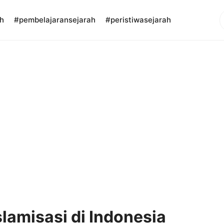
S
h
#pembelajaransejarah
#peristiwasejarah
slamisasi di Indonesia