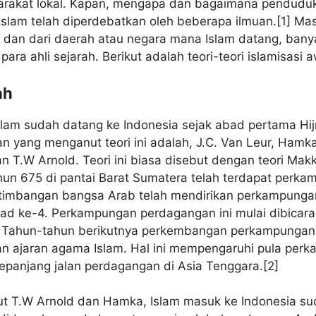
rakat lokal. Kapan, mengapa dan bagaimana penduduk
slam telah diperdebatkan oleh beberapa ilmuan.[1] M
a dan dari daerah atau negara mana Islam datang, banya
ara ahli sejarah. Berikut adalah teori-teori islamisasi a
ah
Islam sudah datang ke Indonesia sejak abad pertama Hij
an yang menganut teori ini adalah, J.C. Van Leur, Hamk
 T.W Arnold. Teori ini biasa disebut dengan teori Makk
hun 675 di pantai Barat Sumatera telah terdapat perk
rtimbangan bangsa Arab telah mendirikan perkampung
ad ke-4. Perkampungan perdagangan ini mulai dibicar
 Tahun-tahun berikutnya perkembangan perkampungan 
n ajaran agama Islam. Hal ini mempengaruhi pula per
sepanjang jalan perdagangan di Asia Tenggara.[2]
 T.W Arnold dan Hamka, Islam masuk ke Indonesia suda