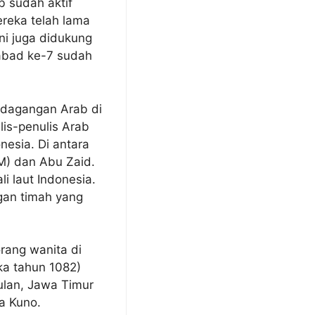
b sudah aktif
reka telah lama
ni juga didukung
abad ke-7 sudah
rdagangan Arab di
lis-penulis Arab
esia. Di antara
 M) dan Abu Zaid.
i laut Indonesia.
gan timah yang
.
rang wanita di
ka tahun 1082)
ulan, Jawa Timur
a Kuno.