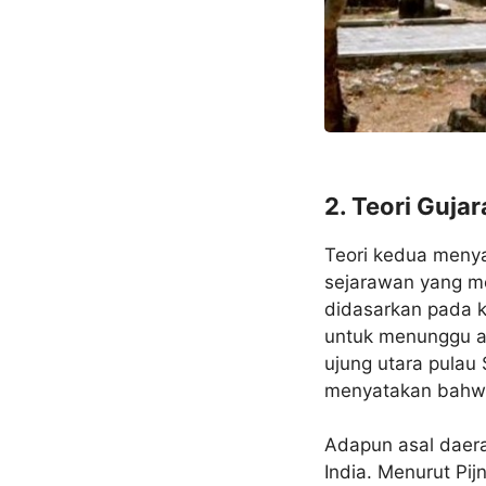
2. Teori Gujar
Teori kedua menya
sejarawan yang me
didasarkan pada 
untuk menunggu an
ujung utara pula
menyatakan bahwa 
Adapun asal daerah
India. Menurut Pij