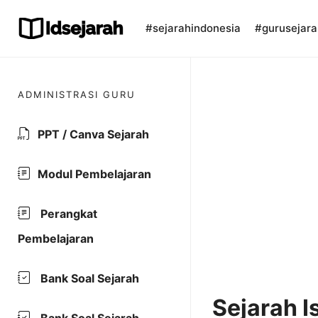
Skip
to
#sejarahindonesia
#gurusejara
content
ADMINISTRASI GURU
PPT / Canva Sejarah
Modul Pembelajaran
Perangkat
Pembelajaran
Bank Soal Sejarah
Sejarah I