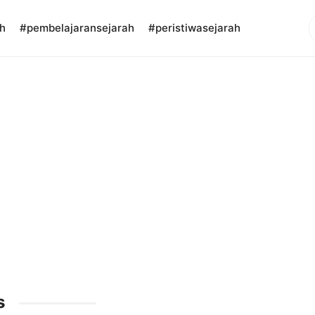
S
h
#pembelajaransejarah
#peristiwasejarah
s