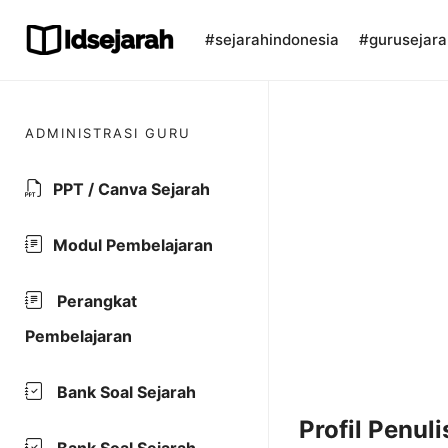
Skip
to
#sejarahindonesia
#gurusejara
content
ADMINISTRASI GURU
PPT / Canva Sejarah
Modul Pembelajaran
Perangkat
Pembelajaran
Bank Soal Sejarah
Profil Penuli