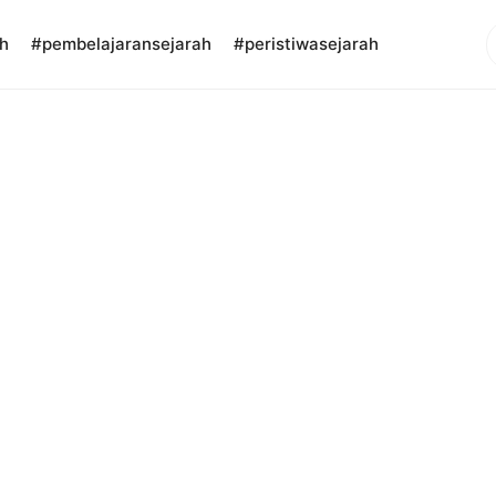
S
h
#pembelajaransejarah
#peristiwasejarah