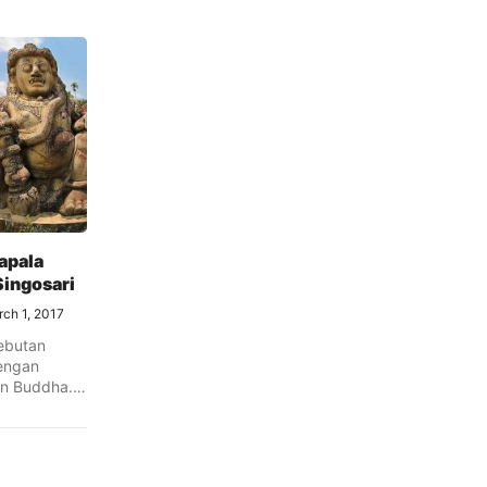
apala
Singosari
ch 1, 2017
ebutan
dengan
n Buddha.
agama ...