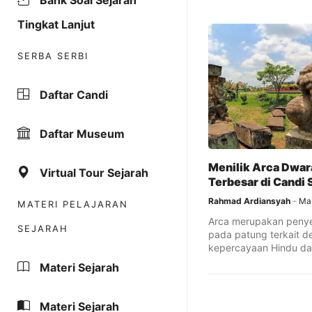
Bank Soal Sejarah
Tingkat Lanjut
SERBA SERBI
Daftar Candi
Daftar Museum
Menilik Arca Dwar
Virtual Tour Sejarah
Terbesar di Candi 
Rahmad Ardiansyah
Mar
MATERI PELAJARAN
Arca merupakan peny
SEJARAH
pada patung terkait 
kepercayaan Hindu da
Arca dwarapala dalam 
Materi Sejarah
Materi Sejarah