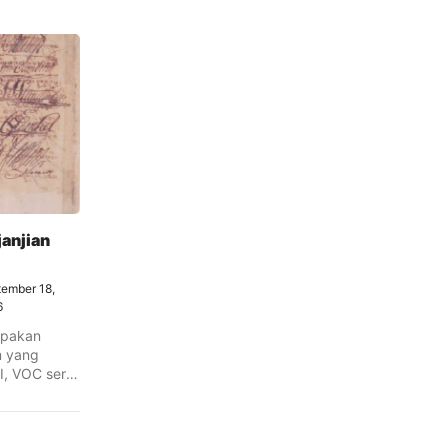
janjian
ember 18,
6
rupakan
 yang
I, VOC serta
Mangkubumi