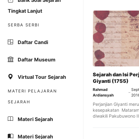
Bank Soal Sejarah
Tingkat Lanjut
SERBA SERBI
Daftar Candi
Daftar Museum
Sejarah dan Isi Per
Virtual Tour Sejarah
Giyanti (1755)
Rahmad
Sept
MATERI PELAJARAN
Ardiansyah
201
SEJARAH
Perjanjian Giyanti me
kesepakatan Mataram
diwakili Pakubuwono II
Materi Sejarah
kelompok Pangeran 
atas ...
Materi Sejarah