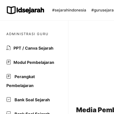
Skip
to
#sejarahindonesia
#gurusejara
content
ADMINISTRASI GURU
PPT / Canva Sejarah
Modul Pembelajaran
Perangkat
Pembelajaran
Bank Soal Sejarah
Media Pemb