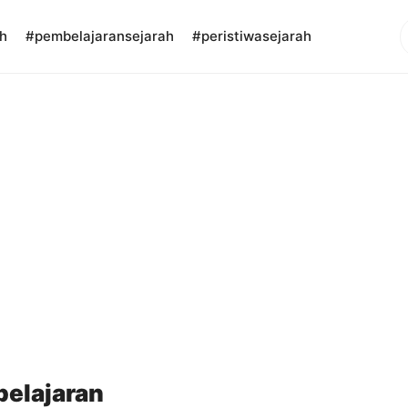
S
h
#pembelajaransejarah
#peristiwasejarah
elajaran