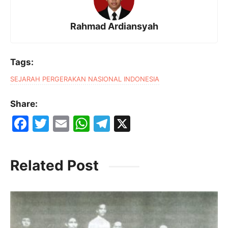
Rahmad Ardiansyah
Tags:
SEJARAH PERGERAKAN NASIONAL INDONESIA
Share:
F
T
E
W
T
X
a
w
m
h
el
c
itt
ai
at
e
Related Post
e
er
l
s
gr
b
A
a
o
p
m
o
p