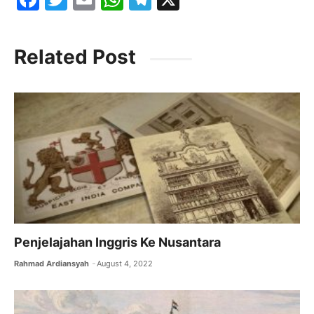
a
w
m
h
el
c
itt
ai
at
e
Related Post
e
er
l
s
gr
b
A
a
o
p
m
o
p
k
Penjelajahan Inggris Ke Nusantara
Rahmad Ardiansyah
August 4, 2022