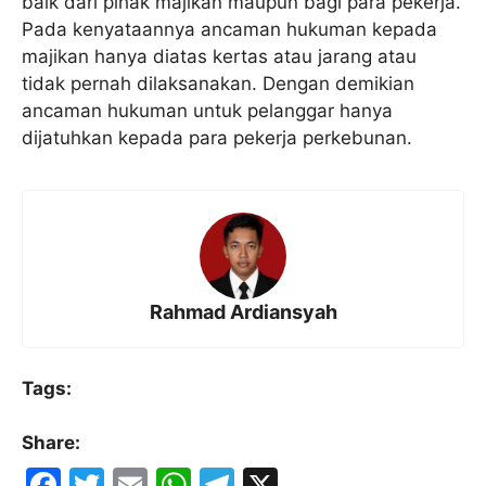
baik dari pihak majikan maupun bagi para pekerja.
Pada kenyataannya ancaman hukuman kepada
majikan hanya diatas kertas atau jarang atau
tidak pernah dilaksanakan. Dengan demikian
ancaman hukuman untuk pelanggar hanya
dijatuhkan kepada para pekerja perkebunan.
Rahmad Ardiansyah
Tags:
Share:
F
T
E
W
T
X