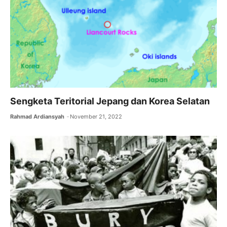
o
p
k
Sengketa Teritorial Jepang dan Korea Selatan
Rahmad Ardiansyah
November 21, 2022