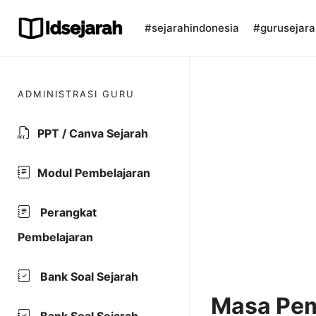
Skip
to
#sejarahindonesia
#gurusejara
content
ADMINISTRASI GURU
PPT / Canva Sejarah
Modul Pembelajaran
Perangkat
Pembelajaran
Bank Soal Sejarah
Masa Pem