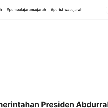
S
h
#pembelajaransejarah
#peristiwasejarah
erintahan Presiden Abdurr