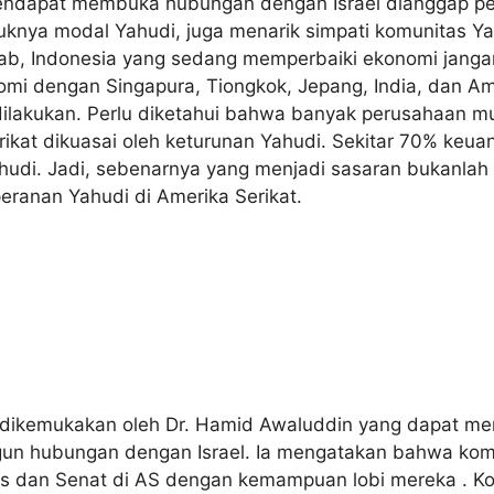
endapat membuka hubungan dengan Israel dianggap pen
ya modal Yahudi, juga menarik simpati komunitas Yah
hab, Indonesia yang sedang memperbaiki ekonomi jang
 dengan Singapura, Tiongkok, Jepang, India, dan Ame
dilakukan. Perlu diketahui bahwa banyak perusahaan mu
rikat dikuasai oleh keturunan Yahudi. Sekitar 70% keua
hudi. Jadi, sebenarnya yang menjadi sasaran bukanla
peranan Yahudi di Amerika Serikat.
dikemukakan oleh Dr. Hamid Awaluddin yang dapat me
n hubungan dengan Israel. Ia mengatakan bahwa kom
 dan Senat di AS dengan kemampuan lobi mereka . Kom