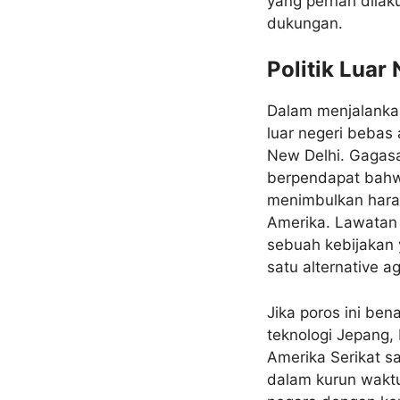
yang pernah dilak
dukungan.
Politik Luar 
Dalam menjalankan
luar negeri bebas 
New Delhi. Gagasa
berpendapat bahwa
menimbulkan harap
Amerika. Lawatan
sebuah kebijakan y
satu alternative a
Jika poros ini be
teknologi Jepang,
Amerika Serikat sa
dalam kurun waktu