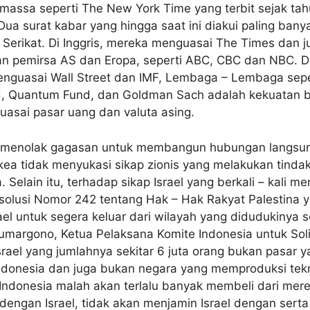
assa seperti The New York Time yang terbit sejak ta
Dua surat kabar yang hingga saat ini diakui paling ba
Serikat. Di Inggris, mereka menguasai The Times dan ju
n pemirsa AS dan Eropa, seperti ABC, CBC dan NBC. D
 menguasai Wall Street dan IMF, Lembaga – Lembaga sepe
 Quantum Fund, dan Goldman Sach adalah kekuatan 
asai pasar uang dan valuta asing.
 menolak gagasan untuk membangun hubungan langsun
ea tidak menyukasi sikap zionis yang melakukan tind
 Selain itu, terhadap sikap Israel yang berkali – kali me
esolusi Nomor 242 tentang Hak – Hak Rakyat Palestina 
el untuk segera keluar dari wilayah yang didudukinya s
argono, Ketua Pelaksana Komite Indonesia untuk Soli
rael yang jumlahnya sekitar 6 juta orang bukan pasar y
ndonesia dan juga bukan negara yang memproduksi tekno
Indonesia malah akan terlalu banyak membeli dari mer
dengan Israel, tidak akan menjamin Israel dengan sert