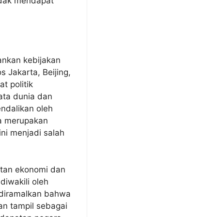
idak mendapat
lankan kebijakan
s Jakarta, Beijing,
 politik
ata dunia dan
ndalikan oleh
ia merupakan
ini menjadi salah
uatan ekonomi dan
iwakili oleh
ia diramalkan bahwa
an tampil sebagai