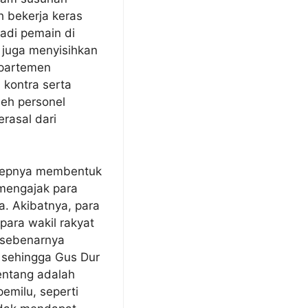
h bekerja keras
di pemain di
r juga menyisihkan
partemen
kontra serta
leh personel
rasal dari
nsepnya membentuk
 mengajak para
. Akibatnya, para
para wakil rakyat
h sebenarnya
 sehingga Gus Dur
tentang adalah
emilu, seperti