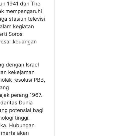
hun 1941 dan The
nyak mempengaruhi
ga stasiun televisi
alam kegiatan
rti Soros
besar keuangan
g dengan Israel
akan kekejaman
nolak resolusi PBB,
yang
ejak perang 1967.
daritas Dunia
ang potensial bagi
logi tinggi.
eka. Hubungan
a merta akan