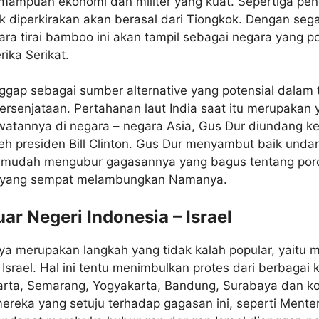
mampuan ekonomi dan militer yang kuat. Sepertiga pe
ik diperkirakan akan berasal dari Tiongkok. Dengan seg
egara tirai bamboo ini akan tampil sebagai negara yang p
ika Serikat.
ggap sebagai sumber alternative yang potensial dalam 
ersenjataan. Pertahanan laut India saat itu merupakan 
lawatannya di negara – negara Asia, Gus Dur diundang k
leh presiden Bill Clinton. Gus Dur menyambut baik unda
mudah mengubur gagasannya yang bagus tentang poro
i yang sempat melambungkan Namanya.
r Negeri Indonesia – Israel
ya merupakan langkah yang tidak kalah popular, yaitu
srael. Hal ini tentu menimbulkan protes dari berbagai 
rta, Semarang, Yogyakarta, Bandung, Surabaya dan kota
reka yang setuju terhadap gagasan ini, seperti Menter