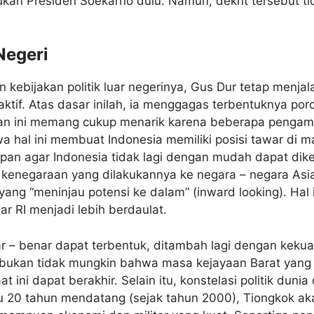
ukan Presiden Soekarno dulu. Namun, dekrit tersebut t
Negeri
 kebijakan politik luar negerinya, Gus Dur tetap menja
aktif. Atas dasar inilah, ia menggagas terbentuknya poro
n ini memang cukup menarik karena beberapa pengamat
 hal ini membuat Indonesia memiliki posisi tawar di m
an agar Indonesia tidak lagi dengan mudah dapat dike
 kenegaraan yang dilakukannya ke negara – negara As
ang “meninjau potensi ke dalam” (inward looking). Hal 
gar RI menjadi lebih berdaulat.
nar – benar dapat terbentuk, ditambah lagi dengan kek
 bukan tidak mungkin bahwa masa kejayaan Barat yang d
at ini dapat berakhir. Selain itu, konstelasi politik dun
 20 tahun mendatang (sejak tahun 2000), Tiongkok ak