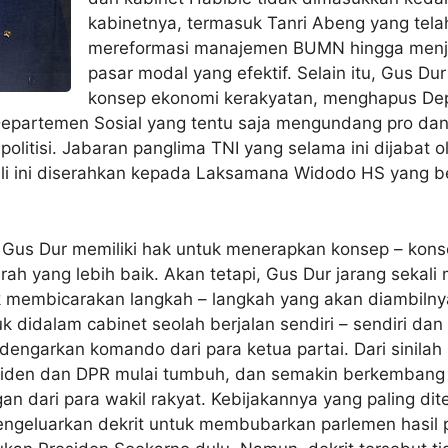
kabinetnya, termasuk Tanri Abeng yang tela
mereformasi manajemen BUMN hingga menja
pasar modal yang efektif. Selain itu, Gus Du
konsep ekonomi kerakyatan, menghapus De
partemen Sosial yang tentu saja mengundang pro dan 
 politisi. Jabaran panglima TNI yang selama ini dijabat o
li ini diserahkan kepada Laksamana Widodo HS yang be
, Gus Dur memiliki hak untuk menerapkan konsep – ko
rah yang lebih baik. Akan tetapi, Gus Dur jarang sekali
 membicarakan langkah – langkah yang akan diambilnya
 didalam cabinet seolah berjalan sendiri – sendiri dan 
dengarkan komando dari para ketua partai. Dari sinila
esiden dan DPR mulai tumbuh, dan semakin berkembang
an dari para wakil rakyat. Kebijakannya yang paling di
engeluarkan dekrit untuk membubarkan parlemen hasil p