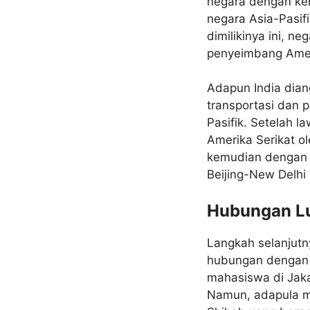
negara dengan ke
negara Asia-Pasif
dimilikinya ini, n
penyeimbang Amer
Adapun India dian
transportasi dan p
Pasifik. Setelah 
Amerika Serikat o
kemudian dengan 
Beijing-New Delh
Hubungan Lua
Langkah selanjutn
hubungan dengan I
mahasiswa di Jaka
Namun, adapula me