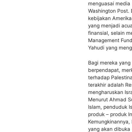
menguasai media m
Washington Post. 
kebijakan Amerika 
yang menjadi acua
finansial, selain
Management Fund,
Yahudi yang mengu
Bagi mereka yang
berpendapat, merk
terhadap Palestina.
terakhir adalah R
mengharuskan Isra
Menurut Ahmad Sum
Islam, penduduk Is
produk – produk I
Kemungkinannya, 
yang akan dibuka 