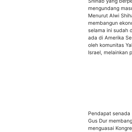
Shihab yang berp
mengundang masukn
Menurut Alwi Shi
membangun ekonomi
selama ini sudah 
ada di Amerika Se
oleh komunitas Ya
Israel, melainkan 
Pendapat senada 
Gus Dur membangu
menguasai Kongres