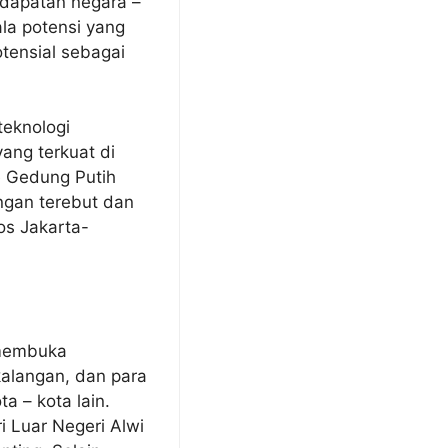
ndapatan negara –
ala potensi yang
otensial sebagai
teknologi
yang terkuat di
e Gedung Putih
ngan terebut dan
s Jakarta-
 membuka
kalangan, dan para
 – kota lain.
i Luar Negeri Alwi