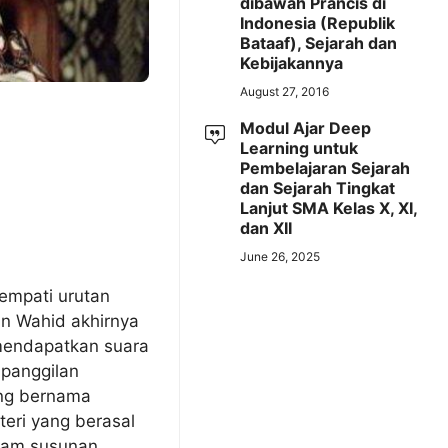
dibawah Prancis di
Indonesia (Republik
Bataaf), Sejarah dan
Kebijakannya
August 27, 2016
Modul Ajar Deep
Learning untuk
Pembelajaran Sejarah
dan Sejarah Tingkat
Lanjut SMA Kelas X, XI,
dan XII
June 26, 2025
empati urutan
an Wahid akhirnya
mendapatkan suara
 panggilan
ng bernama
eri yang berasal
alam susunan