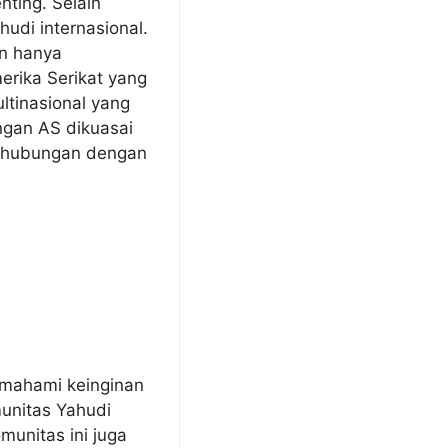
ting. Selain
udi internasional.
an hanya
rika Serikat yang
ltinasional yang
ngan AS dikuasai
h hubungan dengan
mahami keinginan
unitas Yahudi
unitas ini juga