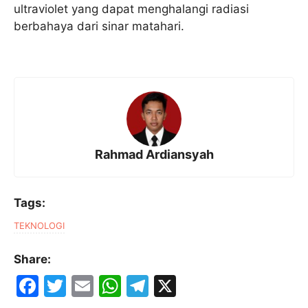
ultraviolet yang dapat menghalangi radiasi
berbahaya dari sinar matahari.
Rahmad Ardiansyah
Tags:
TEKNOLOGI
Share:
F
T
E
W
T
X
a
w
m
h
el