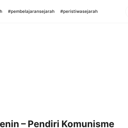
S
h
#pembelajaransejarah
#peristiwasejarah
Lenin – Pendiri Komunisme