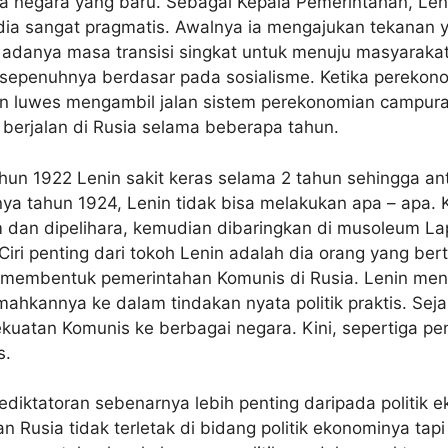
a negara yang baru. Sebagai Kepala Pemerintahan, Len
 dia sangat pragmatis. Awalnya ia mengajukan tekanan y
adanya masa transisi singkat untuk menuju masyaraka
epenuhnya berdasar pada sosialisme. Ketika perekonom
an luwes mengambil jalan sistem perekonomian campuran
ni berjalan di Rusia selama beberapa tahun.
hun 1922 Lenin sakit keras selama 2 tahun sehingga an
ya tahun 1924, Lenin tidak bisa melakukan apa – apa. 
 dan dipelihara, kemudian dibaringkan di musoleum L
iri penting dari tokoh Lenin adalah dia orang yang ber
 membentuk pemerintahan Komunis di Rusia. Lenin meng
mahkannya ke dalam tindakan nyata politik praktis. Se
kekuatan Komunis ke berbagai negara. Kini, sepertiga p
s.
kediktatoran sebenarnya lebih penting daripada politik e
 Rusia tidak terletak di bidang politik ekonominya tapi