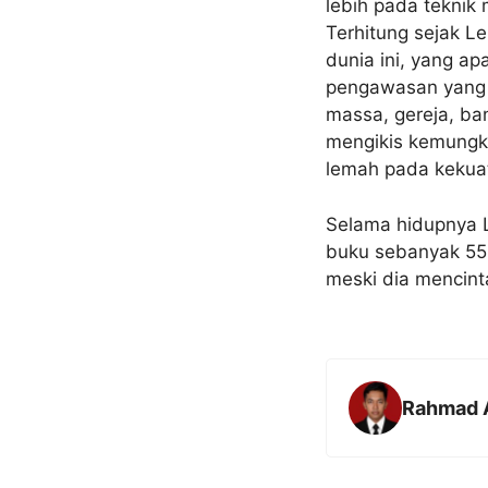
lebih pada teknik
Terhitung sejak L
dunia ini, yang ap
pengawasan yang 
massa, gereja, ba
mengikis kemungki
lemah pada kekua
Selama hidupnya L
buku sebanyak 55 
meski dia mencinta
Rahmad 