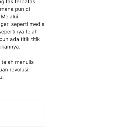
g tak terbatas.
 mana pun di
 Melalui
eri seperti media
epertinya telah
 ada titik titik
ukannya.
 telah menulis
an revolusi,
u.