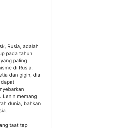
rsk, Rusia, adalah
dup pada tahun
 yang paling
sme di Rusia.
tia dan gigih, dia
 dapat
enyebarkan
a. Lenin memang
rah dunia, bahkan
ia.
ng taat tapi