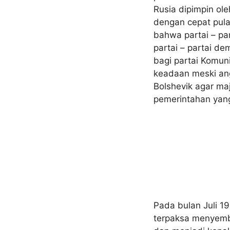
Rusia dipimpin ol
dengan cepat pula
bahwa partai – pa
partai – partai de
bagi partai Komun
keadaan meski ang
Bolshevik agar m
pemerintahan yan
Pada bulan Juli 1
terpaksa menyembu