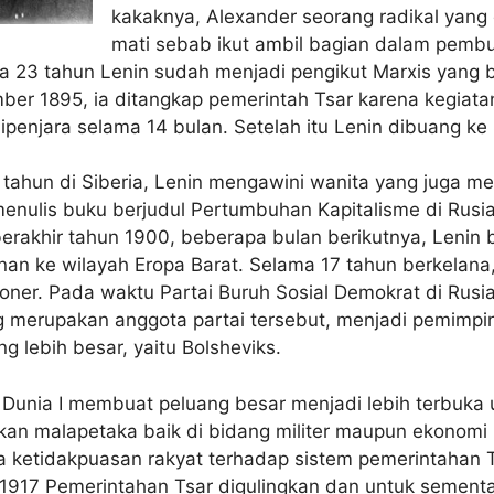
kakaknya, Alexander seorang radikal yang
mati sebab ikut ambil bagian dalam pemb
sia 23 tahun Lenin sudah menjadi pengikut Marxis yang 
er 1895, ia ditangkap pemerintah Tsar karena kegiat
ipenjara selama 14 bulan. Setelah itu Lenin dibuang ke 
tahun di Siberia, Lenin mengawini wanita yang juga me
menulis buku berjudul Pertumbuhan Kapitalisme di Rusi
akhir tahun 1900, beberapa bulan berikutnya, Lenin 
nan ke wilayah Eropa Barat. Selama 17 tahun berkelana
oner. Pada waktu Partai Buruh Sosial Demokrat di Rusi
g merupakan anggota partai tersebut, menjadi pemimpin
g lebih besar, yaitu Bolsheviks.
 Dunia I membuat peluang besar menjadi lebih terbuka 
kan malapetaka baik di bidang militer maupun ekonomi 
ketidakpuasan rakyat terhadap sistem pemerintahan T
1917 Pemerintahan Tsar digulingkan dan untuk sement