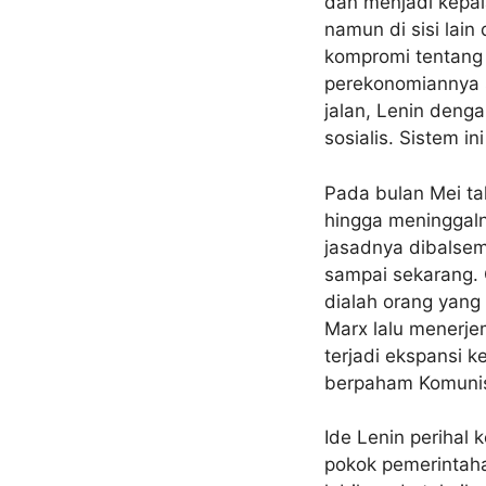
dan menjadi kepal
namun di sisi lain
kompromi tentang 
perekonomiannya s
jalan, Lenin deng
sosialis. Sistem i
Pada bulan Mei ta
hingga meninggaln
jasadnya dibalsem
sampai sekarang. C
dialah orang yang
Marx lalu menerje
terjadi ekspansi 
berpaham Komuni
Ide Lenin perihal 
pokok pemerintahan