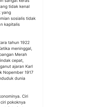
in sangat keras
ang tidak kenal
t yang
ian sosialis tidak
 kapitalis
tara tahun 1922
Ketika meninggal,
apangan Merah
tindak cepat,
anut ajaran Karl
jak Nopember 1917
enduduk dunia
konominya. Ciri
 ciri pokoknya