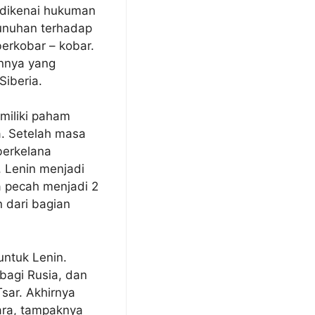
 dikenai hukuman
unuhan terhadap
berkobar – kobar.
annya yang
Siberia.
miliki paham
a. Setelah masa
berkelana
, Lenin menjadi
a pecah menjadi 2
 dari bagian
untuk Lenin.
bagi Rusia, dan
sar. Akhirnya
ara, tampaknya