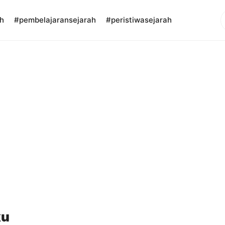
S
h
#pembelajaransejarah
#peristiwasejarah
ku