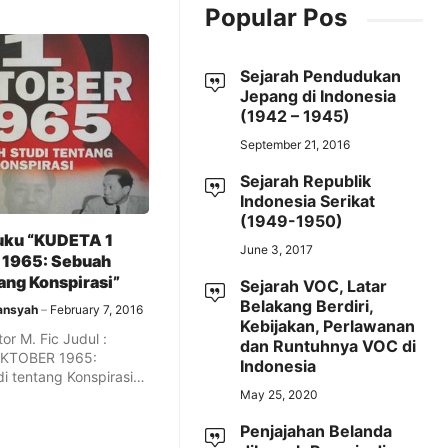
Popular Pos
Sejarah Pendudukan
Jepang di Indonesia
(1942 – 1945)
September 21, 2016
Sejarah Republik
Indonesia Serikat
(1949-1950)
uku “KUDETA 1
June 3, 2017
1965: Sebuah
tang Konspirasi”
Sejarah VOC, Latar
Belakang Berdiri,
ansyah
February 7, 2016
Kebijakan, Perlawanan
tor M. Fic Judul :
dan Runtuhnya VOC di
OKTOBER 1965:
Indonesia
i tentang Konspirasi.
May 25, 2020
Penjajahan Belanda