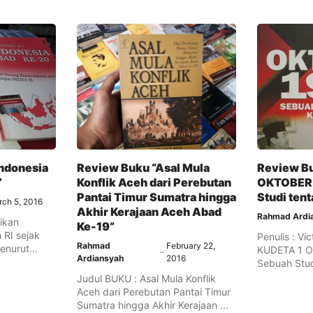
Indonesia
Review Buku “Asal Mula
Review B
”
Konflik Aceh dari Perebutan
OKTOBER 
Pantai Timur Sumatra hingga
Studi ten
ch 5, 2016
Akhir Kerajaan Aceh Abad
Rahmad Ardi
ikan
Ke-19”
RI sejak
Penulis : Vic
Rahmad
February 22,
enurut
KUDETA 1 
Ardiansyah
2016
erjanjian ...
Sebuah Stud
...
Judul BUKU : Asal Mula Konflik
Aceh dari Perebutan Pantai Timur
Sumatra hingga Akhir Kerajaan ...