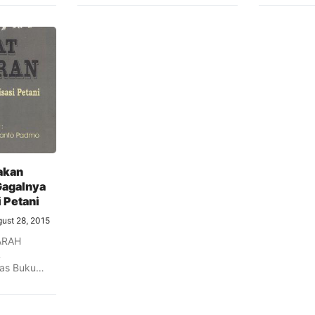
akan
Gagalnya
i Petani
ust 28, 2015
ARAH
L
tas Buku
Gerakan