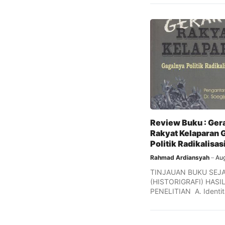
Review Buku : Ger
Rakyat Kelaparan 
Politik Radikalisas
Rahmad Ardiansyah
Aug
TINJAUAN BUKU SEJ
(HISTORIGRAFI) HASI
PENELITIAN A. Identi
Judul buku : 
Rakyat ...