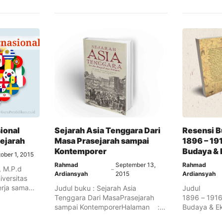
ional
Sejarah Asia Tenggara Dari
Resensi B
Sejarah
Masa Prasejarah sampai
1896 – 191
Kontemporer
Budaya &
ober 1, 2015
Rahmad
September 13,
Rahmad
, M.P.d
Ardiansyah
2015
Ardiansyah
iversitas
rja sama
Judul buku : Sejarah Asia
Judul :
Tenggara Dari MasaPrasejarah
1896 – 1916 
sampai KontemporerHalaman :
Budaya & 
01-51 Kelompok Etnis, Struktur ...
...