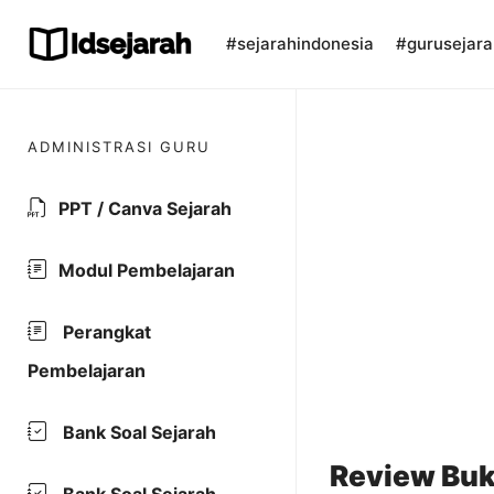
Skip
to
#sejarahindonesia
#gurusejara
content
ADMINISTRASI GURU
PPT / Canva Sejarah
Modul Pembelajaran
Perangkat
Pembelajaran
Bank Soal Sejarah
Review Bu