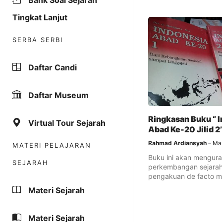
Bank Soal Sejarah
Tingkat Lanjut
SERBA SERBI
Daftar Candi
Daftar Museum
Ringkasan Buku “ 
Virtual Tour Sejarah
Abad Ke-20 Jilid 2
Rahmad Ardiansyah
Mar
MATERI PELAJARAN
Buku ini akan mengura
SEJARAH
perkembangan sejarah 
pengakuan de facto m
perjanjian persetujuan p
Materi Sejarah
Materi Sejarah