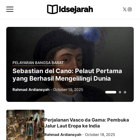
Skip
Menu
X
Insta
to
content
PELAYARAN BANGSA BARAT
Sebastian del Cano: Pelaut Pertama
yang Berhasil Mengelilingi Dunia
Rahmad Ardiansyah
October 19, 2025
Perjalanan Vasco da Gama: Pembuka
Jalur Laut Eropa ke India
Rahmad Ardiansyah
October 18, 2025